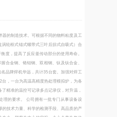
拌器的制造技术。可根据不同的物料粘度及工
圆盘涡轮框式锚式螺带式三叶后掠式自吸式）合
平衡度，提高了反应釜传动部分的使用寿命。
掌握合金钢、铬钼钢、双相钢、钛及钛合金、
知名品牌焊机华远，共计35台套。加强对焊工
炉2台，一台为高温高精度热处理模拟炉，为各
，配备了精准的温控可记录多点记录仪，对升温，
处理的要求。 公司拥有一批专门从事设备设
厚的技术力量、科学的检测手段、高品质的产