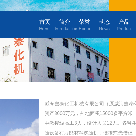
首页
简介
荣誉
动态
产品
Home
Introduction
Honor
News
Product
威海鑫泰化工机械有限公司（原威海鑫泰化
资产8000万元，占地面积15000多平方
中教授级高工3人，设计人员12人。各种
验设备有万能材料试验机，便携式光谱仪