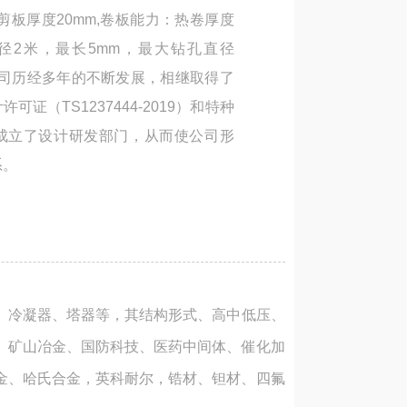
剪板厚度20mm,卷板能力：热卷厚度
直径2米，最长5mm，最大钻孔直径
米。公司历经多年的不断发展，相继取得了
（TS1237444-2019）和特种
9）并成立了设计研发部门，从而使公司形
系。
罐、冷凝器、塔器等，其结构形式、高中低压、
、矿山冶金、国防科技、医药中间体、催化加
金、哈氏合金，英科耐尔，锆材、钽材、四氟