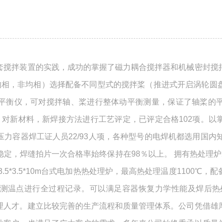
套搅拌装置的实践，成功的掌握了磁力耦合搅拌器和机械密封搅
固等均相，非均相）选择配备不同型式的搅拌桨（推进式开启涡轮
平衡仪，可对搅拌轴、桨进行整体动平衡测量，保证了轴桨的
，对新材料，新焊接方法进行工艺评定，已评定合格102项。以
力容器焊工证人员22/93人项，各种型号的电焊机都选用国内
定，焊缝拍片一次合格率始终保持在98％以上。 拥有热处理
.5*3.5*10m台式电加热热处理炉，最高热处理温度1100℃
测温点进行全过程记录。可以满足容器恢复力学性能及焊后热
理人才。建立比较完善的生产流程和质量管理体系。公司凭借雄