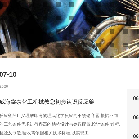
07-10
2026
06
威海鑫泰化工机械教您初步认识反应釜
反应釜的广义理解即有物理或化学反应的不锈钢容器,根据不同
06
的工艺条件需求进行容器的结构设计与参数配置,设计条件,过程,
检验及制造,验收需依据相关技术标准,以实现工...
06