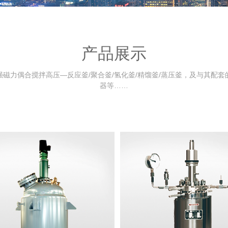
产品展示
磁力偶合搅拌高压—反应釜/聚合釜/氢化釜/精馏釜/蒸压釜，及与其配
器等……