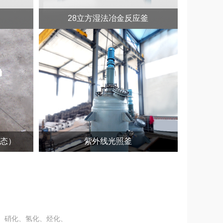
28立方湿法冶金反应釜
态）
紫外线光照釜
、硝化、氢化、烃化、