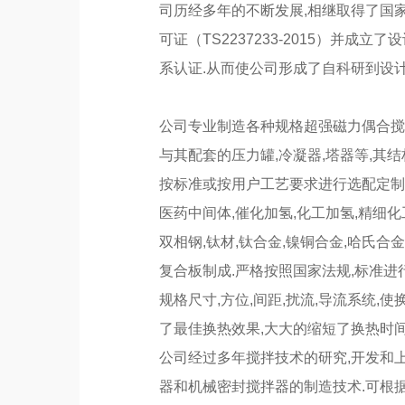
司历经多年的不断发展,相继取得了国家
可证（TS2237233-2015）并成立了
系认证.从而使公司形成了自科研到设计
公司专业制造各种规格超强磁力偶合搅拌
与其配套的压力罐,冷凝器,塔器等,其结
按标准或按用户工艺要求进行选配定制.
医药中间体,催化加氢,化工加氢,精细
双相钢,钛材,钛合金,镍铜合金,哈氏合
复合板制成.严格按照国家法规,标准进
规格尺寸,方位,间距,扰流,导流系统,
了最佳换热效果,大大的缩短了换热时间
公司经过多年搅拌技术的研究,开发和
器和机械密封搅拌器的制造技术.可根据不