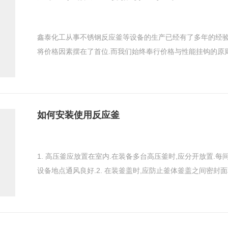
鑫泰化工从事不锈钢反应釜等设备的生产已经有了多年的经验
将价格因素摆在了首位.而我们始终奉行价格与性能挂钩的原则,
如何安装使用反应釜
1. 高压釜应放置在室内.在装备多台高压釜时,应分开放置.
设备地点通风良好.2. 在装釜盖时,应防止釜体釜盖之间密封面