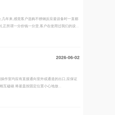
,几年来,感觉客户选购不锈钢反应釜设备时一直都
正所谓一分价钱一分货,客户在使用过我们的设...
2026-06-02
每间操作室均应有直接通向室外或通道的出口,应保证
相互磕碰.将釜盖按固定位置小心地放...